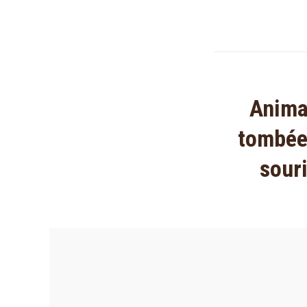
Animat
tombée 
souri