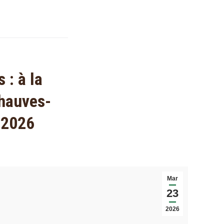
 : à la
chauves-
l 2026
Mar
23
2026