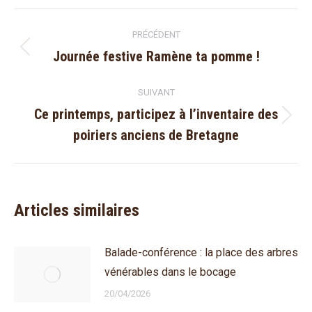
Navigation
PRÉCÉDENT
article
Journée festive Ramène ta pomme !
Article
précédent
SUIVANT
:
Ce printemps, participez à l’inventaire des
Article
poiriers anciens de Bretagne
suivant
:
Articles similaires
Balade-conférence : la place des arbres
vénérables dans le bocage
20/04/2026