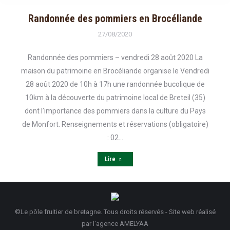
Randonnée des pommiers en Brocéliande
27/08/2020
Randonnée des pommiers – vendredi 28 août 2020 La
maison du patrimoine en Brocéliande organise le Vendredi
28 août 2020 de 10h à 17h une randonnée bucolique de
10km à la découverte du patrimoine local de Breteil (35)
dont l’importance des pommiers dans la culture du Pays
de Monfort. Renseignements et réservations (obligatoire)
: 02…
Lire
©Le pôle fruitier de bretagne. Tous droits réservés - Site web réalisé
par
l'agence AMELYAA