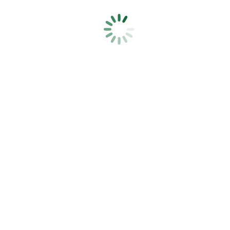
 lignée de 2025 et plus en avance encore, 2026 démarre dans la
uelle de floraison (autour d’avril), nombres de poiriers