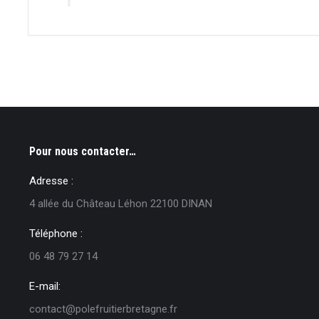
Pour nous contacter…
Adresse :
4 allée du Château Léhon 22100 DINAN
Téléphone :
06 48 79 27 14
E-mail:
contact@polefruitierbretagne.fr